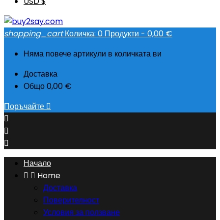
USD $
shopping_cart
Количка:
0
Продукти - 0,00 €
Няма повече артикули в количката ви
Доставка
Общо
0,00 €
Поръчайте




Начало


Home
Доставка
Поверителност
Условия за ползване