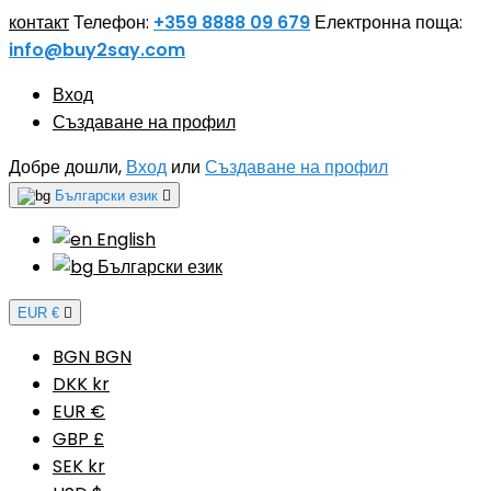
контакт
Телефон:
+359 8888 09 679
Електронна поща:
info@buy2say.com
Вход
Създаване на профил
Добре дошли,
Вход
или
Създаване на профил
Български език

English
Български език
EUR €

BGN BGN
DKK kr
EUR €
GBP £
SEK kr