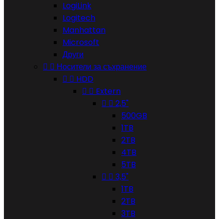
LogiLink
Logitech
Manhattan
Microsoft
Други


Носители за съхранение


HDD


Extern


2,5"
500GB
1TB
2TB
4TB
5TB


3,5"
1TB
2TB
3TB