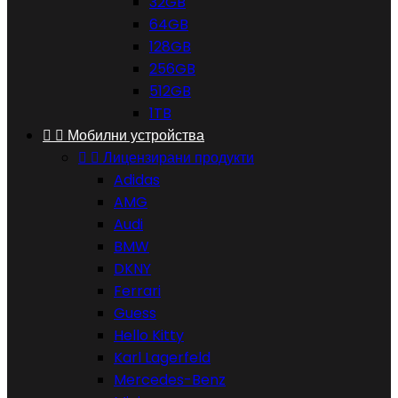
32GB
64GB
128GB
256GB
512GB
1TB


Мобилни устройства


Лицензирани продукти
Adidas
AMG
Audi
BMW
DKNY
Ferrari
Guess
Hello Kitty
Karl Lagerfeld
Mercedes-Benz