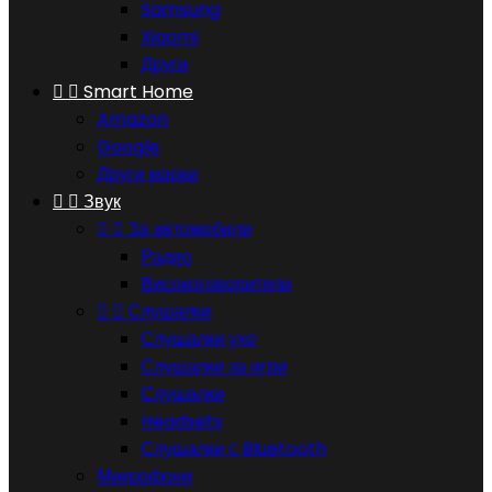
Samsung
Xiaomi
Други


Smart Home
Amazon
Google
Други марки


Звук


За автомобили
Радио
Високоговорители


Слушалки
Слушалки ухо
Слушалки за игри
Слушалки
Headsets
Слушалки с Bluetooth
Микрофони