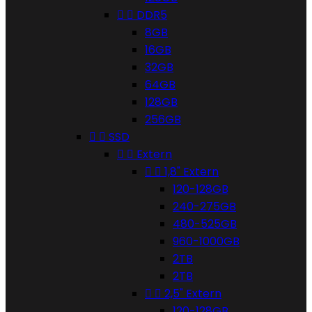


DDR5
8GB
16GB
32GB
64GB
128GB
256GB


SSD


Extern


1,8" Extern
120-128GB
240-275GB
480-525GB
960-1000GB
2TB
2TB


2,5" Extern
120-128GB