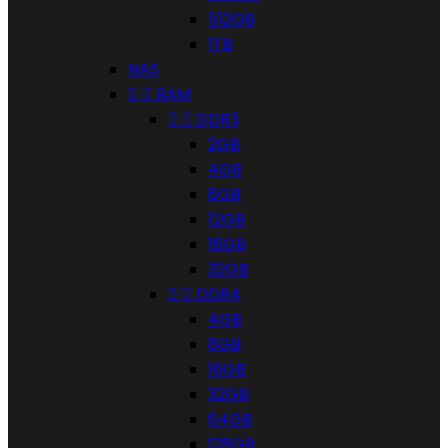
512GB
1TB
NAS


RAM


DDR3
2GB
4GB
8GB
12GB
16GB
32GB


DDR4
4GB
8GB
16GB
32GB
64GB
128GB