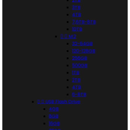
2TB
3TB
4TB
7,6TB-8TB
10TB


M.2
32-64GB
120-128GB
256GB
500GB
1TB
2TB
4TB
6-8TB


USB Flash Drive
4GB
8GB
16GB