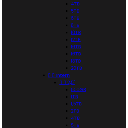
4TB
5TB
6TB
8TB
10TB
12TB
16TB
16TB
18TB
20TB


Intern


2,5"
500GB
1TB
1,5TB
2TB
4TB
5TB