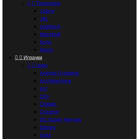


Тонколони
Jabra
JBL
Logitech
Marshall
Sony
Други


Играчки


Lego
Animal Crossing
Architecture
Art
City
Classic
Creator
DC Super Heroes
Disney
Dots