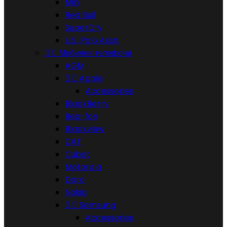
Mini
Red Bull
SuperDry
U.S. Polo Assn.


Мобилни телефони
AGM


Apple
Accessories
BlackBerry
Bea-fon
Blackview
CAT
Cubot
Motorola
Doro
Nokia


Samsung
Accessories