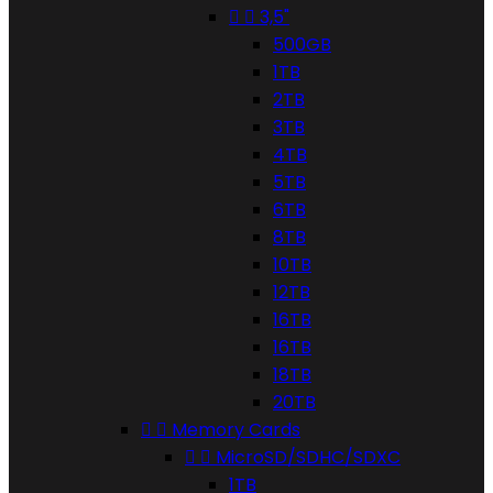


3,5"
500GB
1TB
2TB
3TB
4TB
5TB
6TB
8TB
10TB
12TB
16TB
16TB
18TB
20TB


Memory Cards


MicroSD/SDHC/SDXC
1TB